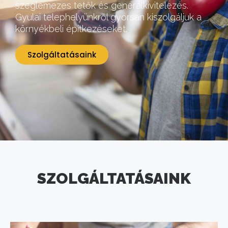
szeglemezes tetők és generálkivitelezés.
Gyulai telephelyünkről gyorsan kiszolgáljuk a
környékbeli építkezéseket.
Szolgáltatásaink
SZOLGÁLTATÁSAINK