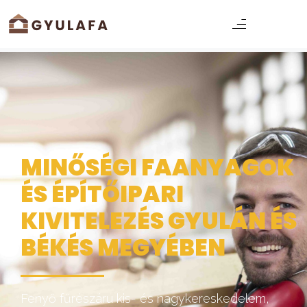
MINŐSÉGI FAANYAGOK
ÉS ÉPÍTŐIPARI
KIVITELEZÉS GYULÁN ÉS
BÉKÉS MEGYÉBEN
Fenyő fűrészáru kis- és nagykereskedelem,