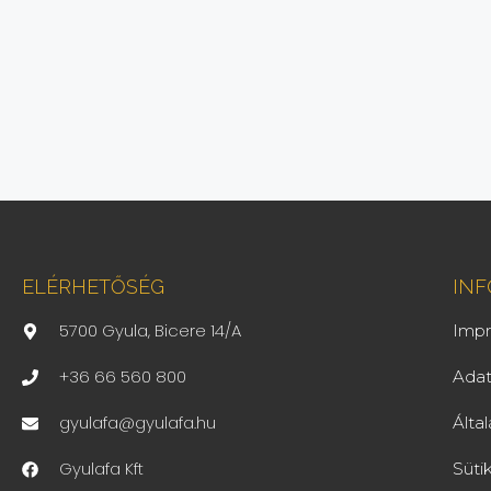
ELÉRHETŐSÉG
IN
5700 Gyula, Bicere 14/A
Imp
+36 66 560 800
Adat
gyulafa@gyulafa.hu
Álta
Gyulafa Kft
Süti