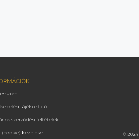
FORMÁCIÓK
resszum
kezelési tájékoztató
lános szerződési feltételek
k (cookie) kezelése
© 2024 